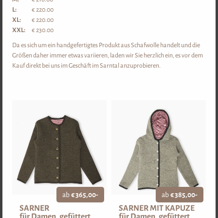
L:
€ 220.00
XL:
€ 220.00
XXL:
€ 230.00
DETAIL
Da es sich um ein handgefertigtes Produkt aus Schafwolle handelt und die
Größen daher immer etwas variieren, laden wir Sie herzlich ein, es vor dem
Kauf direkt bei uns im Geschäft im Sarntal anzuprobieren.
WOHNEN & SCHLAFEN
SCHURWOLLKISSEN
SCHURWOLLBETTDECKE
ab
€ 365,00-
ab
€ 385,00-
SARNER
SARNER MIT KAPUZE
für Damen, gefüttert
für Damen, gefüttert