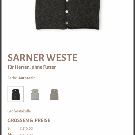
SARNER JANGGER
SARNER TOPPAR
ab
€ 210,00-
ab
€ 56,00-
SARNER WESTE
für Herren, ohne Futter
DETAIL
DETAIL
Farbe:
Anthrazit
UNTERWÄSCHE
Größentabelle
GRÖSSEN & PREISE
S:
€ 210.00
M:
€ 210.00