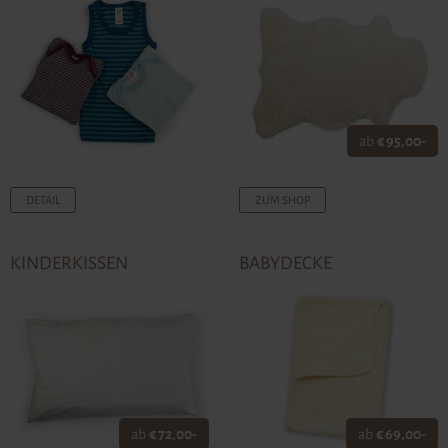
ab
€ 95,00-
DETAIL
ZUM SHOP
KINDERKISSEN
BABYDECKE
ab
€ 72,00-
ab
€ 69,00-