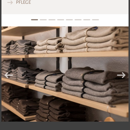
PFLEGE
SITZKISSEN
1
2
3
4
5
6
7
8
ab
€ 33,90-
ZUM SHOP
BABY & KIND