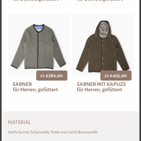
ab
€ 72,00-
ab
€ 220,00-
ZUM SHOP
ZUM SHOP
SCHURWOLLUNTERBETT
NATURFELL
ab
€ 380,00-
ab
€ 405,00-
SARNER
SARNER MIT KAPUZE
für Herren, gefüttert
für Herren, gefüttert
ab
€ 159,00-
ab
€ 95,00-
MATERIAL
100% Sarner Schurwolle, Futter aus 100% Baumwolle
ZUM SHOP
ZUM SHOP