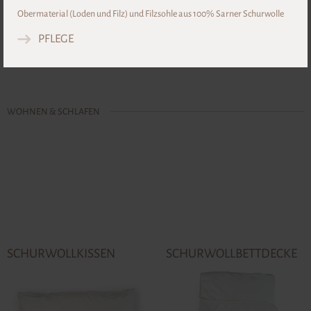
Obermaterial (Loden und Filz) und Filzsohle aus 100% Sarner Schurwolle
PFLEGE
DETAIL
WOHNEN & SCHLAFEN
SCHURWOLLKISSEN
SCHURWOLLBETTDECKE