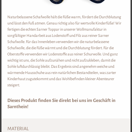
SARNER JANGGER
SARNER TOPPAR
Naturbelassene Schafwolle hält die Füße warm, fördert die Durchblutung
und lässt den Fuß atmen. Genau richtig also für wertvolle Kinderfüße! Wir
fertigen die echten Sarner Toppar in unserer Wollmanufaktur in
sorgfältiger Handarbeit aus Lodenstoff und Filz aus reiner Sarner
Schafwolle. Für das Innenleben verwenden wir die naturbelassene
Schafwolle, die die Füße wärmt und die Durchblutung fördert. Für die
ab
€ 210,00-
ab
€ 56,00-
Oberstoffe verwenden wir Lodenstoffe aus reiner Schurwolle. Und ganz
wichtig ist uns, die Sohle aufzunähen und nicht aufzukleben, damit die
Sohle luftdurchlässig bleibt. Das Ergebnis sind angenehm weiche und
DETAIL
DETAIL
wärmende Hausschuhe aus rein natürlichen Bestandteilen, was zarter
Kinderhaut zugutekommt und das Wohlbefinden kleiner Abenteurer
steigert.
UNTERWÄSCHE
Dieses Produkt finden Sie direkt bei uns im Geschäft in
Sarnthein!
MATERIAL