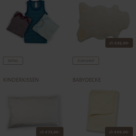
ab
€ 95,00-
DETAIL
ZUM SHOP
KINDERKISSEN
BABYDECKE
ab
€ 72,00-
ab
€ 69,00-