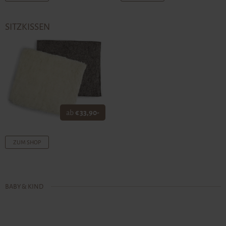
SITZKISSEN
ab
€ 33,90-
ZUM SHOP
BABY & KIND