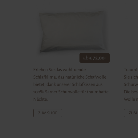
ab
€ 72,00-
Erleben Sie das wohltuende
Traumh
Schlafklima, das natürliche Schafwolle
Sie sic
bietet, dank unserer Schlafkissen aus
Schurw
100% Sarner Schurwolle für traumhafte
Die bes
Nächte.
Wolle 
ZUM SHOP
ZUM