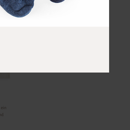
 ein
nd