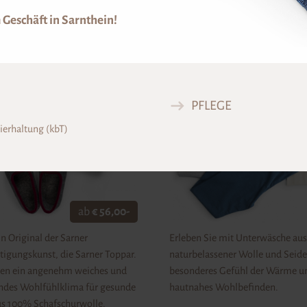
 Geschäft in Sarnthein!
ER TOPPAR
UNTERWÄSCHE
PFLEGE
ierhaltung (kbT)
ab
€ 56,00-
n Original der Sarner
Erleben Sie mit Unterwäsche aus
tigungskunst, die Sarner Toppar.
naturbelassener Wolle und Seide
ten ein angenehm weiches und
besonderes Gefühl der Wärme u
des Wohlfühlklima für gesunde
hautnahes Wohlbefinden.
us 100% Schafschurwolle.