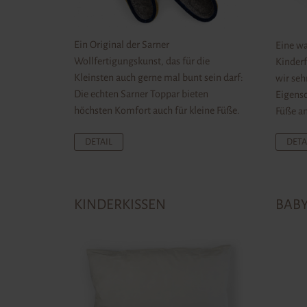
Ein Original der Sarner
Eine wa
Wollfertigungskunst, das für die
Kinderf
Kleinsten auch gerne mal bunt sein darf:
wir seh
Die echten Sarner Toppar bieten
Eigensc
höchsten Komfort auch für kleine Füße.
Füße a
DETAIL
DETA
KINDERKISSEN
BAB