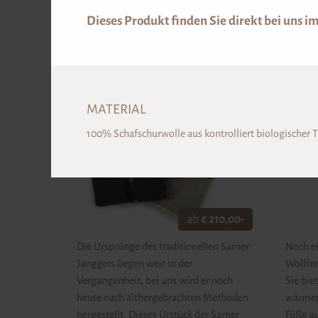
Dieses Produkt finden Sie direkt bei uns im
SARNER JANGGER
SARN
MATERIAL
100% Schafschurwolle aus kontrolliert biologischer T
ab
€ 210,00-
Die Ursprünge des traditionellen Sarner
Noch ei
Janggers liegen weit in der
Wollfer
Vergangenheit, bei uns wird er noch
Sie bie
heute nach althergebrachten Methoden
wärmen
hergestellt. Dieses Urstück der Sarner
Füße a