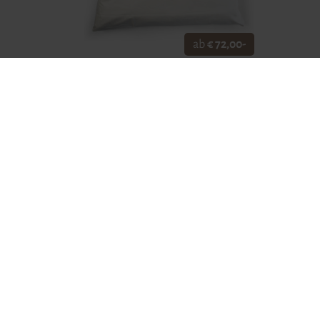
ab
€ 72,00-
Lassen Sie auch Ihre Kinder das
Die lei
erholsame und wohltuende Schlafklima
Schurwo
erleben, das Schlafkissen aus natürlicher
unsere 
Schafwolle bieten.
ZUM SHOP
ZUM