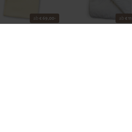
ab
€ 1
ab
€ 69,00-
Bescheren Sie Ihren Kindern tra
chte Decke aus natürlicher
Nächte und decken Sie die Klein
lle ist kuschelig und warm für
einer kuscheligen Schurwollbett
Kleinsten.
zu. Die besonderen Eigenschafte
Wolle machen es möglich!
 SHOP
ZUM SHOP