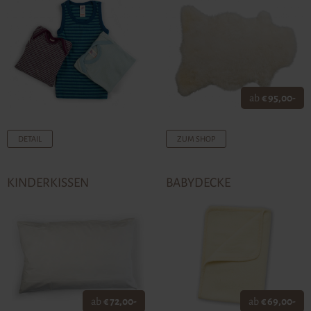
ab
€ 95,00-
DETAIL
ZUM SHOP
KINDERKISSEN
BABYDECKE
ab
€ 72,00-
ab
€ 69,00-