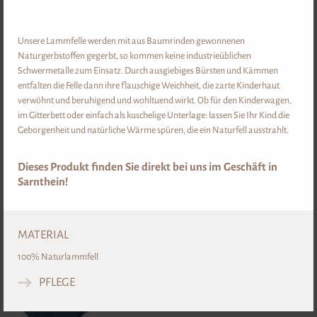
SARNER JANGGER
SARNER TOPPAR
Unsere Lammfelle werden mit aus Baumrinden gewonnenen
Naturgerbstoffen gegerbt, so kommen keine industrieüblichen
Schwermetalle zum Einsatz. Durch ausgiebiges Bürsten und Kämmen
entfalten die Felle dann ihre flauschige Weichheit, die zarte Kinderhaut
verwöhnt und beruhigend und wohltuend wirkt. Ob für den Kinderwagen,
im Gitterbett oder einfach als kuschelige Unterlage: lassen Sie Ihr Kind die
ab
€ 210,00-
ab
€ 56,00-
Geborgenheit und natürliche Wärme spüren, die ein Naturfell ausstrahlt.
DETAIL
DETAIL
Dieses Produkt finden Sie direkt bei uns im Geschäft in
Sarnthein!
UNTERWÄSCHE
MATERIAL
100% Naturlammfell
PFLEGE