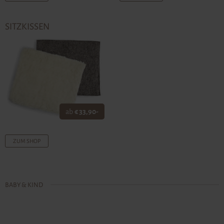
SITZKISSEN
ab
€ 33,90-
ZUM SHOP
BABY & KIND