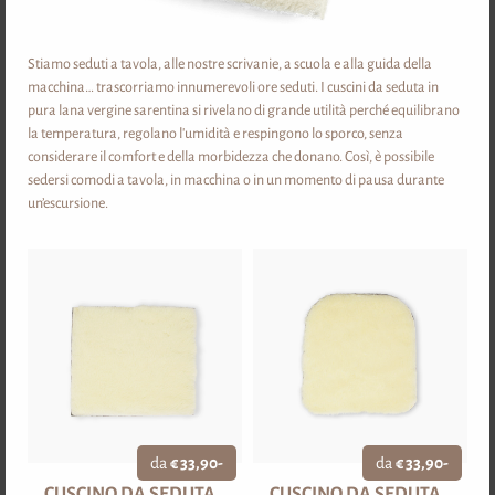
GIACCA SARNER
SARNER TOPPAR
(JANGGER)
Stiamo seduti a tavola, alle nostre scrivanie, a scuola e alla guida della
macchina… trascorriamo innumerevoli ore seduti. I cuscini da seduta in
pura lana vergine sarentina si rivelano di grande utilità perché equilibrano
la temperatura, regolano l'umidità e respingono lo sporco, senza
considerare il comfort e della morbidezza che donano. Così, è possibile
sedersi comodi a tavola, in macchina o in un momento di pausa durante
da
€ 56,00-
un’escursione.
da
€ 210,00-
DETTAGLI
DETTAGLI
BIANCHERIA INTIMA
da
€ 33,90-
da
€ 33,90-
CUSCINO DA SEDUTA
CUSCINO DA SEDUTA