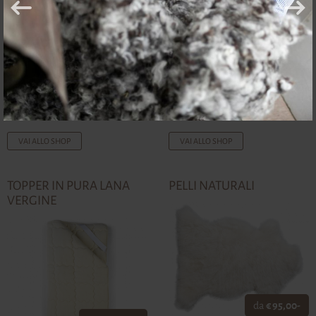
da
€ 72,00-
da
€ 220,00-
VAI ALLO SHOP
VAI ALLO SHOP
TOPPER IN PURA LANA
PELLI NATURALI
VERGINE
da
€ 95,00-