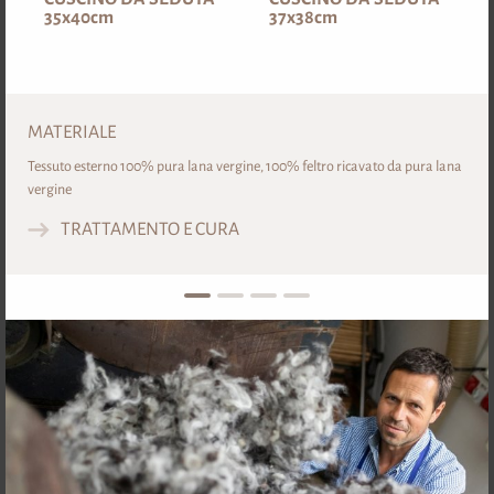
35x40cm
37x38cm
DETTAGLI
MATERIALE
Tessuto esterno 100% pura lana vergine, 100% feltro ricavato da pura lana
vergine
ABITARE & DORMIRE
TRATTAMENTO E CURA
1
2
3
4
CUSCINO IN PURA LANA
TRAPUNTA IMBOTTITA IN
VERGINE
PURA LANA VERGINE