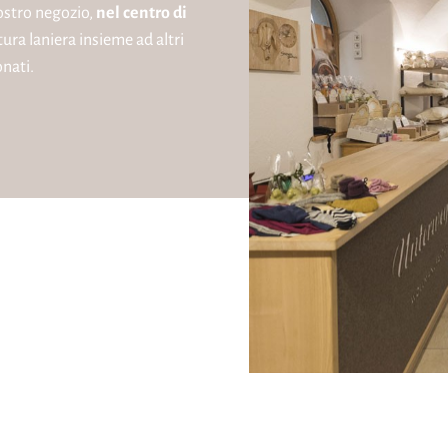
nostro negozio,
nel centro di
tura laniera insieme ad altri
nati.