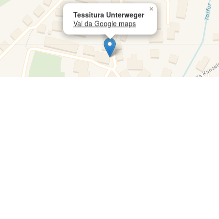
×
Tessitura Unterweger
Vai da Google maps