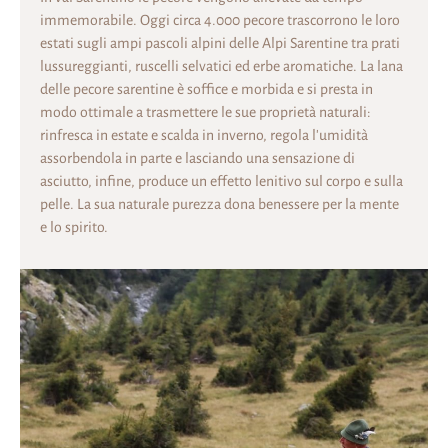
immemorabile. Oggi circa 4.000 pecore trascorrono le loro
estati sugli ampi pascoli alpini delle Alpi Sarentine tra prati
lussureggianti, ruscelli selvatici ed erbe aromatiche. La lana
delle pecore sarentine è soffice e morbida e si presta in
modo ottimale a trasmettere le sue proprietà naturali:
rinfresca in estate e scalda in inverno, regola l'umidità
assorbendola in parte e lasciando una sensazione di
asciutto, infine, produce un effetto lenitivo sul corpo e sulla
pelle. La sua naturale purezza dona benessere per la mente
e lo spirito.