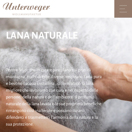
LANA NATURALE
Pecore felici, che in estate pascolano sui prati di
montagna, ricchi di erbe diverse, respirano l'aria pura
e bevono l'acqua cristallina , ci forniscono la lana
migliore che lavoriamo con cura e nel rispetto delle
persone, della natura e dell'ambiente. Il profumo
naturale della lana lavata e le sue proprietà benefiche
rimangono così inalterate e possono curarci,
difenderci e trasmetterci l’armonia della natura e la
sua protezione.