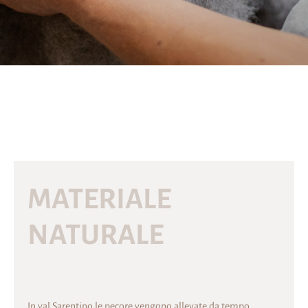
MATERIALE
NATURALE
In val Sarentino le pecore vengono allevate da tempo