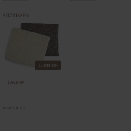
SITZKISSEN
ab
€ 33,90-
ZUM SHOP
BABY & KIND