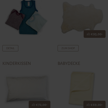
ab
€ 95,00-
DETAIL
ZUM SHOP
KINDERKISSEN
BABYDECKE
ab
€ 72,00-
ab
€ 69,00-