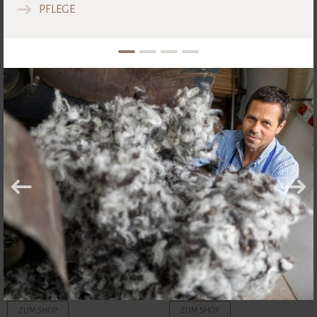
PFLEGE
1
2
3
4
ab
€ 72,00-
ab
€ 220,00-
ZUM SHOP
ZUM SHOP
SCHURWOLLUNTERBETT
NATURFELL
ab
€ 159,00-
ab
€ 95,00-
ZUM SHOP
ZUM SHOP