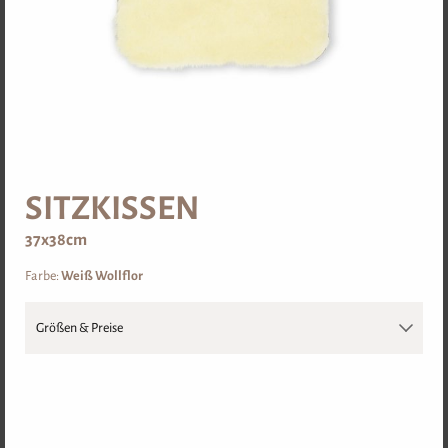
SARNER JANGGER
SARNER TOPPAR
ab
€ 210,00-
ab
€ 56,00-
SITZKISSEN
DETAIL
DETAIL
37x38cm
Farbe:
Weiß Wollflor
UNTERWÄSCHE