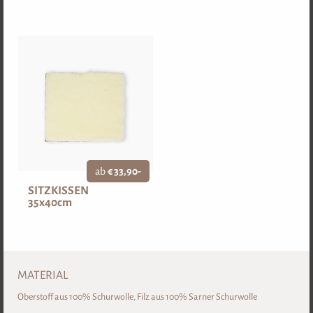
DETAIL
WOHNEN & SCHLAFEN
ab
€ 33,90-
SITZKISSEN
35x40cm
SCHURWOLLKISSEN
SCHURWOLLBETTDECKE
MATERIAL
Oberstoff aus 100% Schurwolle, Filz aus 100% Sarner Schurwolle